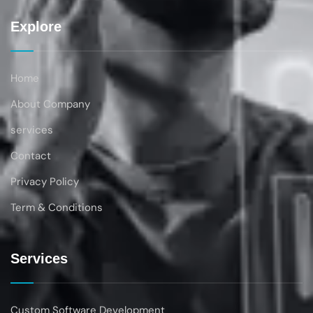
Explore
Home
About Company
services
Contact
Privacy Policy
Term & Conditions
Services
Custom Software Development