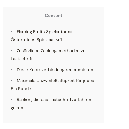
Content
Flaming Fruits Spielautomat –
Österreichs Spielsaal Nr.1
Zusätzliche Zahlungsmethoden zu
Lastschrift
Diese Kontoverbindung renommieren
Maximale Unzweifelhaftigkeit für jedes
Ein Runde
Banken, die das Lastschriftverfahren
geben