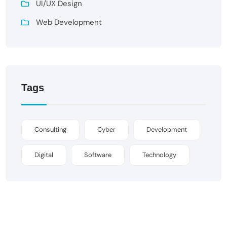
UI/UX Design
Web Development
Tags
Consulting
Cyber
Development
Digital
Software
Technology