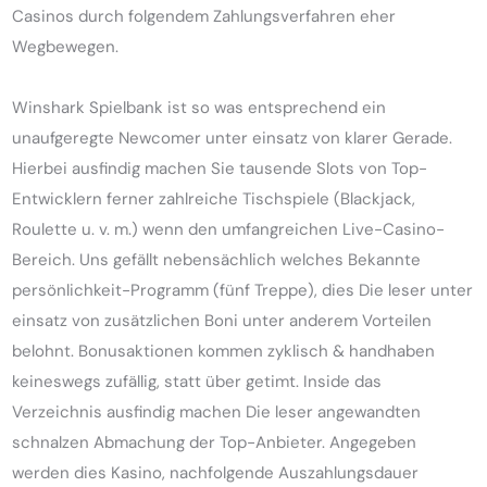
Casinos durch folgendem Zahlungsverfahren eher
Wegbewegen.
Winshark Spielbank ist so was entsprechend ein
unaufgeregte Newcomer unter einsatz von klarer Gerade.
Hierbei ausfindig machen Sie tausende Slots von Top-
Entwicklern ferner zahlreiche Tischspiele (Blackjack,
Roulette u. v. m.) wenn den umfangreichen Live-Casino-
Bereich​. Uns gefällt nebensächlich welches Bekannte
persönlichkeit-Programm (fünf Treppe), dies Die leser unter
einsatz von zusätzlichen Boni unter anderem Vorteilen
belohnt. Bonusaktionen kommen zyklisch & handhaben
keineswegs zufällig, statt über getimt. Inside das
Verzeichnis ausfindig machen Die leser angewandten
schnalzen Abmachung der Top-Anbieter. Angegeben
werden dies Kasino, nachfolgende Auszahlungsdauer