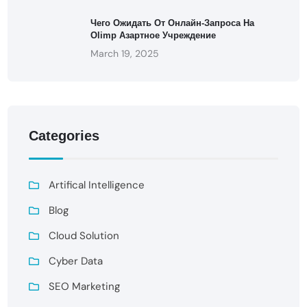
Чего Ожидать От Онлайн-Запроса На
Olimp Азартное Учреждение
March 19, 2025
Categories
Artifical Intelligence
Blog
Cloud Solution
Cyber Data
SEO Marketing