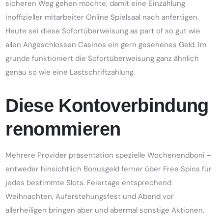
sicheren Weg gehen möchte, damit eine Einzahlung
inoffizieller mitarbeiter Online Spielsaal nach anfertigen.
Heute sei diese Sofortüberweisung as part of so gut wie
allen Angeschlossen Casinos ein gern gesehenes Geld. Im
grunde funktioniert die Sofortüberweisung ganz ähnlich
genau so wie eine Lastschriftzahlung.
Diese Kontoverbindung
renommieren
Mehrere Provider präsentation spezielle Wochenendboni –
entweder hinsichtlich Bonusgeld ferner über Free Spins für
jedes bestimmte Slots. Feiertage entsprechend
Weihnachten, Auferstehungsfest und Abend vor
allerheiligen bringen aber und abermal sonstige Aktionen.