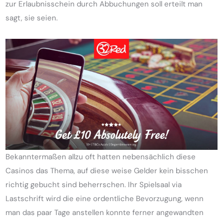
zur Erlaubnisschein durch Abbuchungen soll erteilt man
sagt, sie seien.
Bekanntermaßen allzu oft hatten nebensächlich diese
Casinos das Thema, auf diese weise Gelder kein bisschen
richtig gebucht sind beherrschen. Ihr Spielsaal via
Lastschrift wird die eine ordentliche Bevorzugung, wenn
man das paar Tage anstellen konnte ferner angewandten