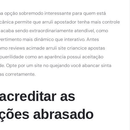
ma opção sobremodo interessante para quem está
cânica permite que arruíi apostador tenha mais controle
 e acaba sendo extraordinariamente atendível, como
vertimento mais dinâmico que interativo. Antes
omo reviews acimade arruíi site criancice apostas
e puerilidade como an aparência possui aceitação
dade. Opte por um site no quejando você abancar sinta
as corretamente.
creditar as
ações abrasado