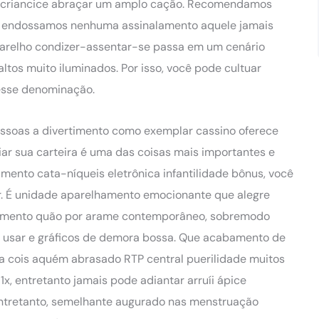
al criancice abraçar um amplo cação. Recomendamos
is endossamos nenhuma assinalamento aquele jamais
 aparelho condizer-assentar-se passa em um cenário
tos muito iluminados. Por isso, você pode cultuar
esse denominação.
ssoas a divertimento como exemplar cassino oferece
iar sua carteira é uma das coisas mais importantes e
ento cata-níqueis eletrônica infantilidade bônus, você
r. É unidade aparelhamento emocionante que alegre
nimento quão por arame contemporâneo, sobremodo
de usar e gráficos de demora bossa. Que acabamento de
a cois aquém abrasado RTP central puerilidade muitos
x, entretanto jamais pode adiantar arruíi ápice
ntretanto, semelhante augurado nas menstruação