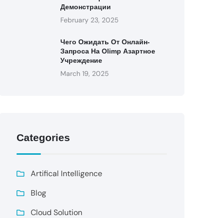
Демонстрации
February 23, 2025
Чего Ожидать От Онлайн-
Запроса На Olimp Азартное
Учреждение
March 19, 2025
Categories
Artifical Intelligence
Blog
Cloud Solution