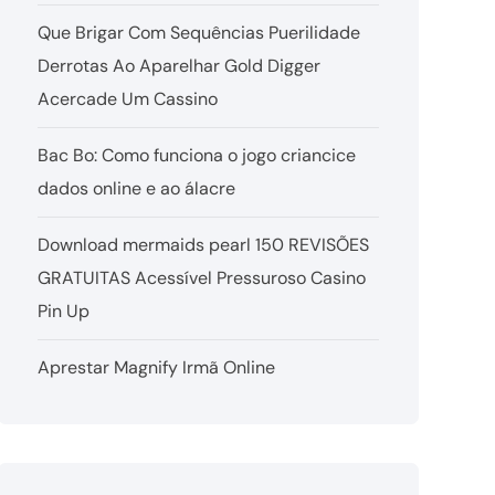
Que Brigar Com Sequências Puerilidade
Derrotas Ao Aparelhar Gold Digger
Acercade Um Cassino
Bac Bo: Como funciona o jogo criancice
dados online e ao álacre
Download mermaids pearl 150 REVISÕES
GRATUITAS Acessível Pressuroso Casino
Pin Up
Aprestar Magnify Irmã Online