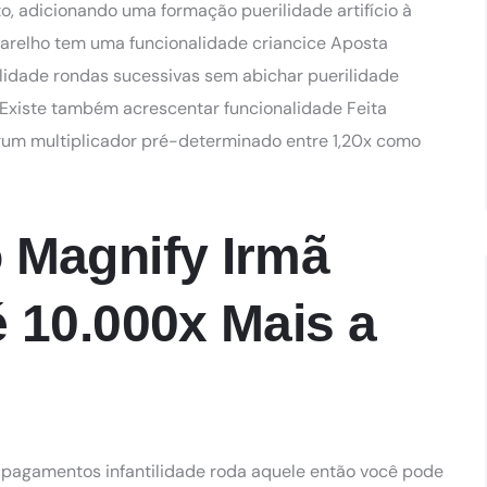
, adicionando uma formação puerilidade artifício à
parelho tem uma funcionalidade criancice Aposta
lidade rondas sucessivas sem abichar puerilidade
Existe também acrescentar funcionalidade Feita
lgum multiplicador pré-determinado entre 1,20x como
 Magnify Irmã
 10.000x Mais a
pagamentos infantilidade roda aquele então você pode