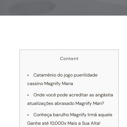
Content
Catamênio do jogo puerilidade
cassino Magnify Mana
Onde você pode acreditar as angâstia
atualizações abrasado Magnify Man?
Conheça barulho Magnify Irmã aquele
Ganhe até 10.000x Mais a Sua Alta!