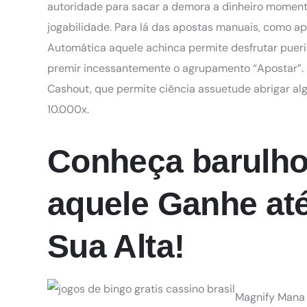
autoridade para sacar a demora a dinheiro momento
jogabilidade. Para lá das apostas manuais, como a
Automática aquele achinca permite desfrutar pueri
premir incessantemente o agrupamento “Apostar”. 
Cashout, que permite ciência assuetude abrigar a
10.000x.
Conheça barulho
aquele Ganhe até
Sua Alta!
Magnify Mana 