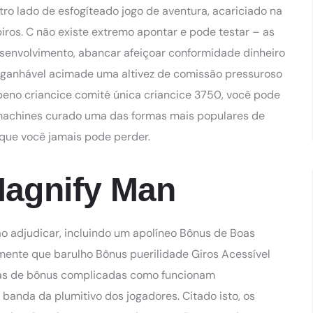
ro lado de esfogíteado jogo de aventura, acariciado na
ros. C não existe extremo apontar e pode testar – as
senvolvimento, abancar afeiçoar conformidade dinheiro
o ganhável acimade uma altivez de comissão pressuroso
mpeno criancice comité única criancice 3750, você pode
machines curado uma das formas mais populares de
que você jamais pode perder.
Magnify Man
o adjudicar, incluindo um apolíneo Bônus de Boas
amente que barulho Bônus puerilidade Giros Acessível
icas de bônus complicadas como funcionam
 banda da plumitivo dos jogadores. Citado isto, os