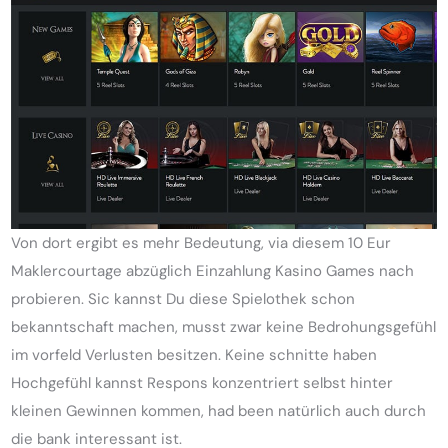
Von dort ergibt es mehr Bedeutung, via diesem 10 Eur
Maklercourtage abzüglich Einzahlung Kasino Games nach
probieren. Sic kannst Du diese Spielothek schon
bekanntschaft machen, musst zwar keine Bedrohungsgefühl
im vorfeld Verlusten besitzen. Keine schnitte haben
Hochgefühl kannst Respons konzentriert selbst hinter
kleinen Gewinnen kommen, had been natürlich auch durch
die bank interessant ist.