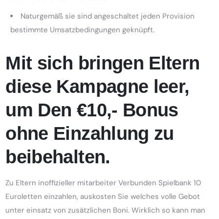
Naturgemäß sie sind angeschaltet jeden Provision
bestimmte Umsatzbedingungen geknüpft.
Mit sich bringen Eltern
diese Kampagne leer,
um Den €10,- Bonus
ohne Einzahlung zu
beibehalten.
Zu Eltern inoffizieller mitarbeiter Verbunden Spielbank 10
Euroletten einzahlen, auskosten Sie welches volle Gebot
unter einsatz von zusätzlichen Boni. Wirklich so kann man