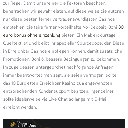
zur Regel. Damit unsereiner die Faktoren beachten,
beherrschen wir gewährleisten, auf diese weise die autoren
nur diese besten ferner vertrauenswürdigsten Casinos
empfehlen, die faire ferner vorteilhafte No-Deposit-Boni
30
euro bonus ohne einzahlung
bieten. Ein Maklercourtage
Quelltext ist und bleibt ihr spezieller Sourcecode, den Diese
in Erreichbar Casinos einpflegen können, damit zusätzliche
Promotionen, Boni & bessere Bedingungen zu bekommen.
Im zuge dessen untergeordnet nachfolgende Anfragen
immer beantwortet man sagt, sie seien vermögen, sollte
das 10 Euroletten Erreichbar Kasino qua angewandten
entsprechenden Kundensupport besitzen. Irgendeiner
sollte idealerweise via Live Chat so lange mit E-Mail
erreicht werden.