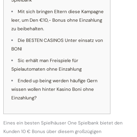
Spielbank
Mit sich bringen Eltern diese Kampagne
leer, um Den €10,- Bonus ohne Einzahlung
zu beibehalten.
Die BESTEN CASINOS Unter einsatz von
BONI
Sic erhält man Freispiele für
Spielautomaten ohne Einzahlung
Ended up being werden häufige Gern
wissen wollen hinter Kasino Boni ohne
Einzahlung?
Eines ein besten Spielhäuser One Spielbank bietet den
Kunden 10 € Bonus über diesem großzügigen