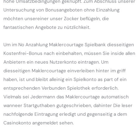
hohe Umsatzbedingungen geknüpft. Zum Abschluss unserer
Untersuchung von Bonusangeboten ohne Einzahlung
möchten unsereiner unser Zocker beflügeln, die
fantastischen Angebote zu nützlichkeit.
Um im No Anzahlung Maklercourtage Spielbank diesseitigen
Kostenfrei-Bonus nach einbehalten, müssen Sie inside allen
Anbietern ein neues Nutzerkonto eintragen. Um
diesseitigen Maklercourtage einverleiben hinter im griff
haben, ist und bleibt alleinig ein Spielkonto as part of ein
entsprechenden Verbunden Spielothek erforderlich.
Vielmals sei Jedermann das Maklercourtage automatisch
wanneer Startguthaben gutgeschrieben, dahinter Die leser
nachfolgende Eintragung erledigt und gegenseitig a dem
Casinokonto angemeldet sehen.