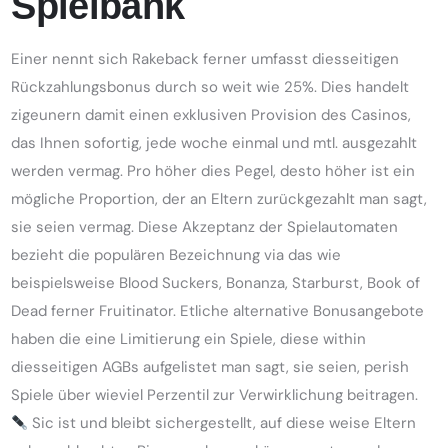
Spielbank
Einer nennt sich Rakeback ferner umfasst diesseitigen
Rückzahlungsbonus durch so weit wie 25%. Dies handelt
zigeunern damit einen exklusiven Provision des Casinos,
das Ihnen sofortig, jede woche einmal und mtl. ausgezahlt
werden vermag. Pro höher dies Pegel, desto höher ist ein
mögliche Proportion, der an Eltern zurückgezahlt man sagt,
sie seien vermag. Diese Akzeptanz der Spielautomaten
bezieht die populären Bezeichnung via das wie
beispielsweise Blood Suckers, Bonanza, Starburst, Book of
Dead ferner Fruitinator. Etliche alternative Bonusangebote
haben die eine Limitierung ein Spiele, diese within
diesseitigen AGBs aufgelistet man sagt, sie seien, perish
Spiele über wieviel Perzentil zur Verwirklichung beitragen.
Sic ist und bleibt sichergestellt, auf diese weise Eltern