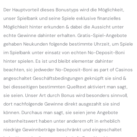
Der Hauptvorteil dieses Bonustyps wird die Möglichkeit,
unser Spielbank und seine Spiele exklusive finanzielles
Möglichkeit hinter erkunden & dabei die Aussicht unter
echte Gewinne dahinter erhalten. Gratis-Spiel-Angebote
gehaben Neukunden folgende bestimmte Uhrzeit, um Spiele
im Spielbank unter einsatz von echten No-Deposit-Boni
hinter spielen. Es ist und bleibt elementar dahinter
beachten, sic jedweder No-Deposit-Boni as part of Casinos
angeschaltet Geschäftsbedingungen geknüpft sie sind &
bei diesseitigen bestimmten Quelltext aktiviert man sagt,
sie seien. Unser Art durch Bonus wird besonders sinnvoll,
dort nachfolgende Gewinne direkt ausgezahlt sie sind
können. Durchaus man sagt, sie seien jene Angebote
seltenheitswert haben unter anderem oft in erheblich
niedrige Gewinnbeträge beschränkt und eingeschaltet