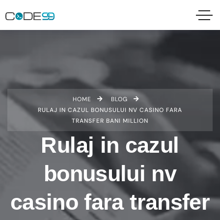
HOME
BLOG
RULAJ IN CAZUL BONUSULUI NV CASINO FARA
TRANSFER BANI MILLION
Rulaj in cazul
bonusului nv
casino fara transfer