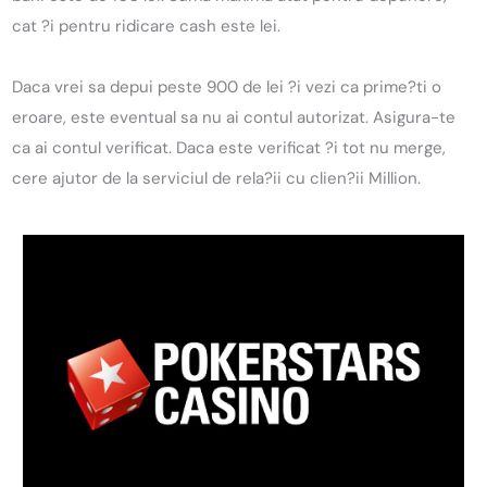
cat ?i pentru ridicare cash este lei.
Daca vrei sa depui peste 900 de lei ?i vezi ca prime?ti o
eroare, este eventual sa nu ai contul autorizat. Asigura-te
ca ai contul verificat. Daca este verificat ?i tot nu merge,
cere ajutor de la serviciul de rela?ii cu clien?ii Million.