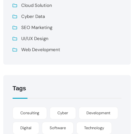
Cloud Solution
Cyber Data
SEO Marketing
UI/UX Design
Web Development
Tags
Consulting
Cyber
Development
Digital
Software
Technology