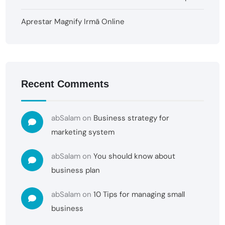
Aprestar Magnify Irmã Online
Recent Comments
abSalam
on
Business strategy for
marketing system
abSalam
on
You should know about
business plan
abSalam
on
10 Tips for managing small
business