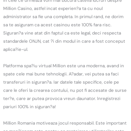
In cele ce urmeaza vom mai bucura cateva lucruri despre
Million Casino, astfel incat experien?a ta cu noul
administrator sa fie una completa. In primul rand, ne dorim
sa te asiguram ca acest casinou este 100% fara risc.
Siguran?a vine atat din faptul ca este legal, deci respecta
standardele ONJN, cat ?i din modul in care a fost conceput
aplica?ie-ul.
Platforma spa?iu virtual Million este una moderna, avand in
spate cele mai bune tehnologii. A?adar, vei putea sa faci
transferuri in siguran?a. Iar datele tale specifice, cele pe
care le oferi la crearea contului, nu pot fi accesate de surse
ter?e, care ar putea provoca vreun daunator. Inregistrezi
pariuri 100% in siguran?a!
Million Romania motiveaza jocul responsabil. Este important